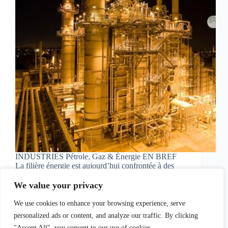
INDUSTRIES Pétrole, Gaz & Énergie EN BREF
La filière énergie est aujourd’hui confrontée à des
contraintes techniques, économiques et
réglementaires majeures, avec trois priorités clés :
We value your privacy
sécurité d’approvisionnement, performance
économique et décarbonation. Dans ce contexte en
We use cookies to enhance your browsing experience, serve
constante évolution, les acteurs…
personalized ads or content, and analyze our traffic. By clicking
admin
août 28, 2024
"Accept All", you consent to our use of cookies.